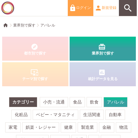
ログイン
新規登録
業界別で探す
アパレル
都市別で探す
業界別で探す
テーマ別で探す
統計データを見る
カテゴリー
小売・流通
食品
飲食
アパレル
化粧品
ベビー・マタニティ
生活関連
自動車
家電
娯楽・レジャー
健康
製造業
金融
物流