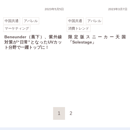
2023年5月5日
2023年3月7日
中国共通
アパレル
中国共通
アパレル
マーケティング
消費トレンド
Beneunder（蕉下）、紫外線
限定版スニーカー天国
対策が“日常”となったUVカッ
「Solestage」
ト分野で一躍トップに！
1
2