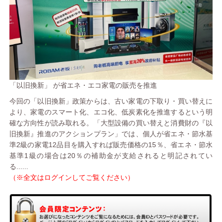
「以旧換新」 が省エネ・エコ家電の販売を推進
今回の「以旧換新」政策からは、古い家電の下取り・買い替えに
より、家電のスマート化、エコ化、低炭素化を推進するという明
確な方向性が読み取れる。「大型設備の買い替えと消費財の『以
旧換新』推進のアクションプラン」では、個人が省エネ・節水基
準2級の家電12品目を購入すれば販売価格の15％、省エネ・節水
基準1級の場合は20％の補助金が支給されると明記されてい
る......
（※全文はログインしてご覧ください）