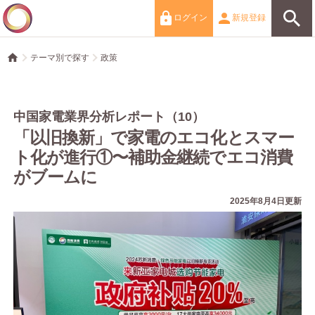
ログイン
新規登録
テーマ別で探す
政策
中国家電業界分析レポート（10）
「以旧換新」で家電のエコ化とスマー
ト化が進行①〜補助金継続でエコ消費
がブームに
2025年8月4日更新