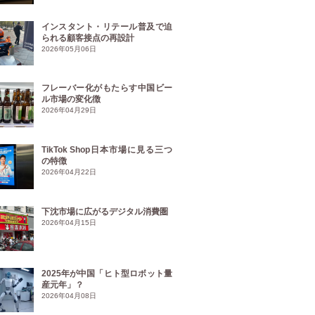
インスタント・リテール普及で迫
られる顧客接点の再設計
2026年05月06日
フレーバー化がもたらす中国ビー
ル市場の変化徴
2026年04月29日
TikTok Shop日本市場に見る三つ
の特徴
2026年04月22日
下沈市場に広がるデジタル消費圏
2026年04月15日
2025年が中国「ヒト型ロボット量
産元年」？
2026年04月08日