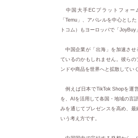
の実力は？
中国大手ECプラットフォー
「Temu」、アパレルを中心とした
トコム）もヨーロッパで「JoyBu
がるノンアル市場
中国企業が「出海」を加速させ
ているのかもしれません。彼らの
ンドや商品を世界へと拡散してい
例えば日本でTikTok Shop
「美団閃購」で売上が伸びる5つの場面④〜外出・旅行
を、AIを活用して各国・地域の言
みを通じてプレゼンスを高め、最
いう考え方です。
「美団閃購」で売上が伸びる5つの場面③〜夜間（ナイトタイム）