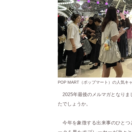
専門チェーン”の秘密
る「零食量販店」とは？
高齢化”も商機に
POP MART（ポップマート）の人気キ
普及フェーズへ
2025年最後のメルマガとなりま
たでしょうか。
を育てる快手
今年を象徴する出来事のひとつ