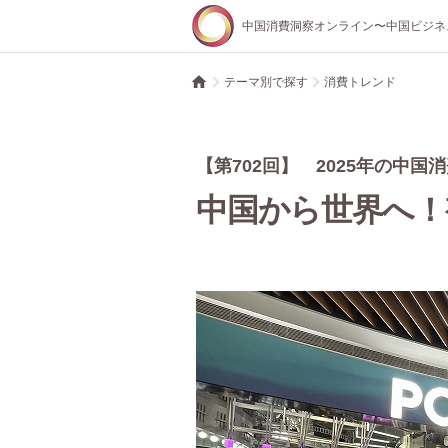
中国消費洞察オンライン〜中国ビジネ
テーマ別で探す
消費トレンド
【第702回】 2025年の中
中国から世界へ！
国で存在感を高める理由とは？
18」商戦の変化
るサービス市場が拡大