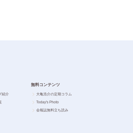
無料コンテンツ
プ紹介
大亀浩介の定期コラム
覧
Today's Photo
会報誌無料立ち読み