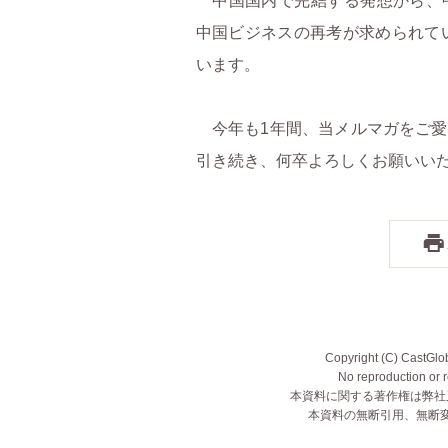
中国国内で完結する発想から、
中国ビジネスの再考が求められてい
「美団閃購」で売上が伸びる5つの場面②〜ギフト・贈り物
います。
今年も1年間、当メルマガをご愛
引き続き、何卒よろしくお願いい
Copyright (C) CastGloba
No reproduction or r
本資料に関する著作権は弊社
本資料の無断引用、無断