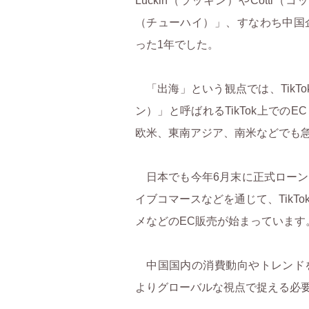
Luckin（ラッキン）やCott
（チューハイ）」、すなわち中国
普及で迫られる顧客接点の再設計
った1年でした。
中国ビール市場の変化徴
「出海」という観点では、TikTo
ン）」と呼ばれるTikTok上での
欧米、東南アジア、南米などでも
に見る三つの特徴
日本でも今年6月末に正式ローン
イブコマースなどを通じて、TikT
ル消費圏
メなどのEC販売が始まっています
中国国内の消費動向やトレンド
ロボット量産元年」？
よりグローバルな視点で捉える必