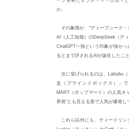
ークを果たすプレーヤーが次々
か。
ーが利用する「快手」
その象徴が、“ディープシーク・
AI（人工知能）のDeepSeek
身近な存在に
ChatGPT一強という印象が強
るとまで評されるAIが誕生したこ
を買う時代へ
次に挙げられるのは、Labubu
盒（ブラインドボックス）」で
国「二手」市場
MART（ポップマート）の人気キ
界発”とも言える形で人気が爆発し
」迎える中国「AI＋消費財」
これら以外にも、ティードリン