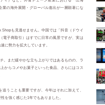
i（コッティ）など。外食チェーン産業における「出海
企業の海外展開・グローバル進出が一層顕著にな
k Shopも見逃せません。中国では「抖音（ドウイ
EC（電子商取引）はすでに日常の風景ですが、実は
急速に勢力を拡大しています。
チ。まだ緩やかな立ち上がりではあるものの、ラ
ok上からコメやお菓子といった食品、さらにはコス
。
を追うことも重要ですが、今年はそれに加えて、
要性を強く感じた1年でもありました。