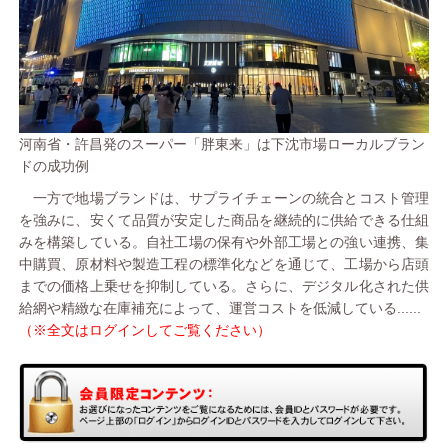
河南省・許昌発のスーパー「胖東来」は下沈市場ローカルブラン
ドの成功例
一方で地場ブランドは、サプライチェーンの統合とコスト管理
を強みに、安くて品質が安定した商品を継続的に供給できる仕組
みを構築している。自社工場の保有や外部工場との強い連携、集
中購買、原材料や製造工程の標準化などを通じて、工場から店頭
までの価格上乗せを抑制している。さらに、デジタル化された供
給網や精緻な在庫補充によって、運営コストを低減している......
（※全文はログインしてご覧ください）