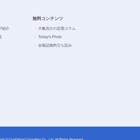
無料コンテンツ
プ紹介
大亀浩介の定期コラム
覧
Today's Photo
会報誌無料立ち読み
ght © CastGlobal Consulting Co., Ltd. All Rights Reserved.