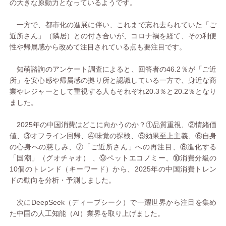
の大きな原動力となっているようです。
一方で、都市化の進展に伴い、これまで忘れ去られていた「ご
近所さん」（隣居）との付き合いが、コロナ禍を経て、その利便
性や帰属感から改めて注目されている点も要注目です。
知萌諮詢のアンケート調査によると、回答者の46.2％が「ご近
所」を安心感や帰属感の拠り所と認識している一方で、身近な商
業やレジャーとして重視する人もそれぞれ20.3％と20.2％となり
ました。
2025年の中国消費はどこに向かうのか？①品質重視、②情緒価
値、③オフライン回帰、④味覚の探検、⑤効果至上主義、⑥自身
の心身への慈しみ、⑦「ご近所さん」への再注目、⑧進化する
「国潮」（グオチャオ） 、⑨ペットエコノミー、⑩消費分級の
10個のトレンド（キーワード）から、2025年の中国消費トレン
ドの動向を分析・予測しました。
次にDeepSeek（ディープシーク）で一躍世界から注目を集め
た中国の人工知能（AI）業界を取り上げました。