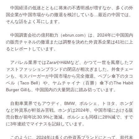
中国経済の低迷とともに将来の不透明感が増すなか、多くの外
国企業が中国市場からの撤退を検討している…最近の中国では、
そんな話をよく耳にします。
中国調査会社の億邦動力（ebrun.com）は、2024年に中国国内
の販売チャネルの撤退または調整を決めた外資系企業は41社に上
るとレポートしています。
アパレル業界ではZaraやH&Mなど、かつて一世を風靡したフ
ァストファッションブランドの閉店が相次ぎました。外食チェー
ンも、モスバーガーが中国市場から完全撤退。ペプシ傘下のタコ
ベル（Taco Bell）や、ヤムチャイナ（百勝）傘下のThe Habit
Burger Gillも、中国国内の大量閉店に踏み切っています。
自動車業界でもアウディ、BMW、ポルシェ、トヨタ、ホンダ
など外資系が軒並み苦戦。ホンダは2024年、中国市場における販
売台数が前年比30.9%と激減。ポルシェも同様に28%減で、すで
に3年連続でマイナスを記録しています。
このように、2024年は多くの外資系ブランドにとって、前代未