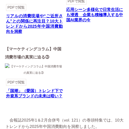
PDFで閲覧
PDFで閲覧
応用シーン多様化で日常生活に
も浸透 企業も積極導入する中
リアルの消費現場や“ご近所さ
国AI業界の今
ん”との関係に再注目？10大ト
レンドから2025年中国消費動
向を洞察
【マーケティングコラム】中国
消費市場の真実に迫る③
PDFで閲覧
「国潮」（愛国）トレンド下で
外資系ブランドの未来は暗い？
会報誌2025年1＆2月合併号（vol. 121）の巻頭特集では、10大
トレンドから2025年中国消費動向を洞察しました。