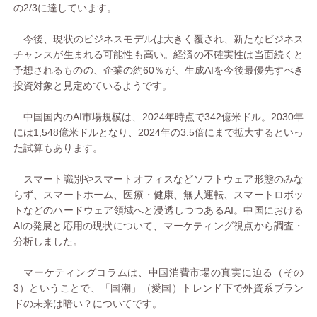
の2/3に達しています。
今後、現状のビジネスモデルは大きく覆され、新たなビジネス
チャンスが生まれる可能性も高い。経済の不確実性は当面続くと
予想されるものの、企業の約60％が、生成AIを今後最優先すべき
投資対象と見定めているようです。
中国国内のAI市場規模は、2024年時点で342億米ドル。2030年
には1,548億米ドルとなり、2024年の3.5倍にまで拡大するといっ
た試算もあります。
スマート識別やスマートオフィスなどソフトウェア形態のみな
らず、スマートホーム、医療・健康、無人運転、スマートロボッ
トなどのハードウェア領域へと浸透しつつあるAI。中国における
AIの発展と応用の現状について、マーケティング視点から調査・
分析しました。
マーケティングコラムは、中国消費市場の真実に迫る（その
3）ということで、「国潮」（愛国）トレンド下で外資系ブラン
ドの未来は暗い？についてです。