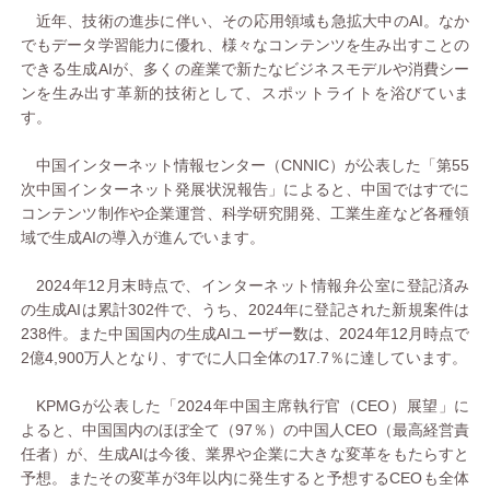
近年、技術の進歩に伴い、その応用領域も急拡大中のAI。なか
でもデータ学習能力に優れ、様々なコンテンツを生み出すことの
できる生成AIが、多くの産業で新たなビジネスモデルや消費シー
ンを生み出す革新的技術として、スポットライトを浴びていま
す。
中国インターネット情報センター（CNNIC）が公表した「第55
次中国インターネット発展状況報告」によると、中国ではすでに
コンテンツ制作や企業運営、科学研究開発、工業生産など各種領
域で生成AIの導入が進んでいます。
2024年12月末時点で、インターネット情報弁公室に登記済み
の生成AIは累計302件で、うち、2024年に登記された新規案件は
238件。また中国国内の生成AIユーザー数は、2024年12月時点で
2億4,900万人となり、すでに人口全体の17.7％に達しています。
KPMGが公表した「2024年中国主席執行官（CEO）展望」に
よると、中国国内のほぼ全て（97％）の中国人CEO（最高経営責
任者）が、生成AIは今後、業界や企業に大きな変革をもたらすと
予想。またその変革が3年以内に発生すると予想するCEOも全体