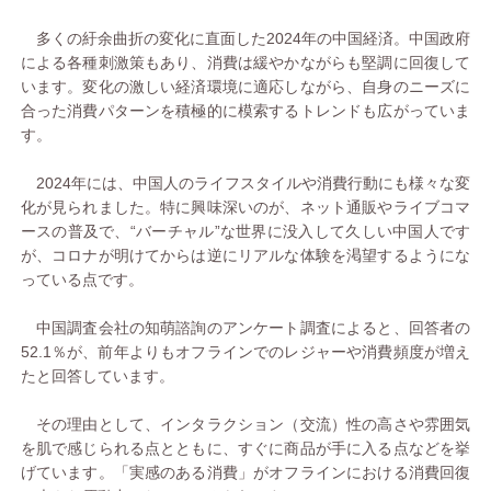
多くの紆余曲折の変化に直面した2024年の中国経済。中国政府
による各種刺激策もあり、消費は緩やかながらも堅調に回復して
います。変化の激しい経済環境に適応しながら、自身のニーズに
合った消費パターンを積極的に模索するトレンドも広がっていま
す。
2024年には、中国人のライフスタイルや消費行動にも様々な変
化が見られました。特に興味深いのが、ネット通販やライブコマ
ースの普及で、“バーチャル”な世界に没入して久しい中国人です
が、コロナが明けてからは逆にリアルな体験を渇望するようにな
っている点です。
中国調査会社の知萌諮詢のアンケート調査によると、回答者の
52.1％が、前年よりもオフラインでのレジャーや消費頻度が増え
たと回答しています。
その理由として、インタラクション（交流）性の高さや雰囲気
を肌で感じられる点とともに、すぐに商品が手に入る点などを挙
げています。「実感のある消費」がオフラインにおける消費回復