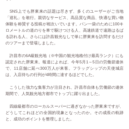
SNS上でも胖東来の話題は尽きず、多くのユーザーがご当地
「巡礼」を敢行。親切なサービス、高品質な商品、快適な買い物
体験を称賛する投稿が相次いでいます。パン一袋のために100キ
ロメートルの道のりを車で駆けつける人、高速鉄道で遠路はるば
る訪れる人、さらには許昌観光なしで単に胖東来を訪問するだけ
のツアーまで登場しました。
許昌市の6A級観光地（※中国の観光地格付け最高ランク）にも
認定された胖東来。報道によれば、今年5月1～5日の労働節連休
で、11店舗に延べ300万人が来客。フラッグシップの天使城店
は、入店待ちの行列が4時間に達するほどでした。
こうした強力な集客力が注目され、許昌市自体も労働節の連休
期間で、人気観光地方都市でトップに躍り出ました。
四線級都市のローカルスーパーに過ぎなかった胖東来ですが、
どうしてこれほどの全国的現象となったのか。その成長の軌跡
と、成功のポイントを整理しました。