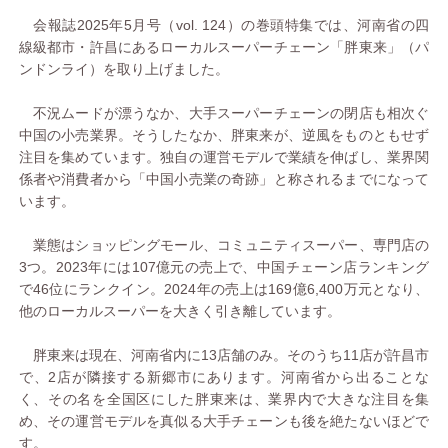
会報誌2025年5月号（vol. 124）の巻頭特集では、河南省の四
線級都市・許昌にあるローカルスーパーチェーン「胖東来」（パ
ンドンライ）を取り上げました。
不況ムードが漂うなか、大手スーパーチェーンの閉店も相次ぐ
中国の小売業界。そうしたなか、胖東来が、逆風をものともせず
注目を集めています。独自の運営モデルで業績を伸ばし、業界関
係者や消費者から「中国小売業の奇跡」と称されるまでになって
います。
業態はショッピングモール、コミュニティスーパー、専門店の
3つ。2023年には107億元の売上で、中国チェーン店ランキング
で46位にランクイン。2024年の売上は169億6,400万元となり、
他のローカルスーパーを大きく引き離しています。
胖東来は現在、河南省内に13店舗のみ。そのうち11店が許昌市
で、2店が隣接する新郷市にあります。河南省から出ることな
く、その名を全国区にした胖東来は、業界内で大きな注目を集
め、その運営モデルを真似る大手チェーンも後を絶たないほどで
す。