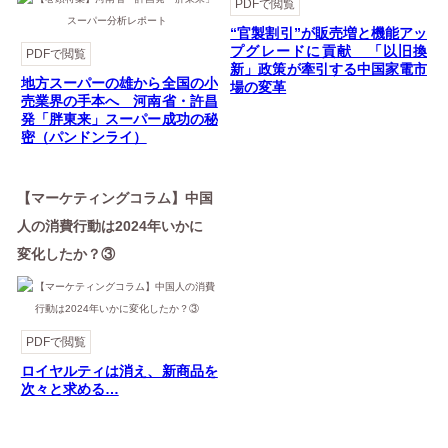
PDFで閲覧
“官製割引”が販売増と機能アッ
プグレードに貢献 「以旧換
PDFで閲覧
新」政策が牽引する中国家電市
地方スーパーの雄から全国の小
場の変革
売業界の手本へ 河南省・許昌
発「胖東来」スーパー成功の秘
密（パンドンライ）
【マーケティングコラム】中国
人の消費行動は2024年いかに
変化したか？③
PDFで閲覧
ロイヤルティは消え、新商品を
次々と求める…