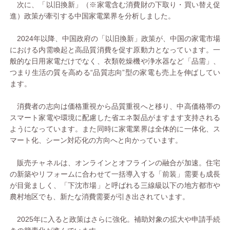
次に、「以旧換新」（※家電含む消費財の下取り・買い替え促
進）政策が牽引する中国家電業界を分析しました。
2024年以降、中国政府の「以旧換新」政策が、中国の家電市場
における内需喚起と高品質消費を促す原動力となっています。一
般的な日用家電だけでなく、衣類乾燥機や浄水器など「品需」、
つまり生活の質を高める“品質志向”型の家電も売上を伸ばしてい
ます。
消費者の志向は価格重視から品質重視へと移り、中高価格帯の
スマート家電や環境に配慮した省エネ製品がますます支持される
ようになっています。また同時に家電業界は全体的に一体化、ス
マート化、シーン対応化の方向へと向かっています。
販売チャネルは、オンラインとオフラインの融合が加速。住宅
の新築やリフォームに合わせて一括導入する「前装」需要も成長
が目覚ましく、「下沈市場」と呼ばれる三線級以下の地方都市や
農村地区でも、新たな消費需要が引き出されています。
2025年に入ると政策はさらに強化。補助対象の拡大や申請手続