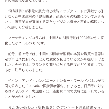
きの簡素化が進んでいます。
“官製割引”が家電の販売増と機能アップグレードに貢献する形
となった中国政府の「以旧換新」政策とその効果についておさら
いし、家電業界が直面する新たなビジネス機会と変化の構図につ
いて詳しく分析しました。
マーケティングコラムは、中国人の消費行動は2024年いかに変
化したか？（その3）です。
前号、前々号では、中国の消費者が消費の本質や購買の意思決
定プロセスにおいて、どんな変化を見せているのかを掘り下げま
した。今号では、ブランドや商品に対する態度がどう変化してい
るかに注目してみました。
ベイン・アンド・カンパニーとカンター・ワールドパネルが共
同で公表した「2024年中国購買者報告」によると、日用品に対す
るロイヤルティ（忠誠度）は、過去10年間で大幅に低下している
ことがわかりました。
またGrowth Box（増長黒盒）のアンケート調査結果から、