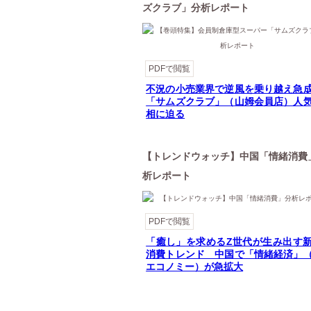
ズクラブ」分析レポート
PDFで閲覧
不況の小売業界で逆風を乗り越え
「サムズクラブ」（山姆会員店）人
相に迫る
【トレンドウォッチ】中国「情緒消費
析レポート
PDFで閲覧
「癒し」を求めるZ世代が生み出す
消費トレンド 中国で「情緒経済」
エコノミー）が急拡大