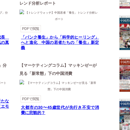
レンド分析レポート
PDFで閲覧
急成長
「パンク養生」から「科学的ヒーリング」
気の真
へと進化 中国の若者たちの「養生」新定
義
」分
【マーケティングコラム】マッキンゼーが
見る「新常態」下の中国消費
PDFで閲覧
新たな
（エモ
大都市の30〜45歳世代が先行き不安で消
費に悲観的？