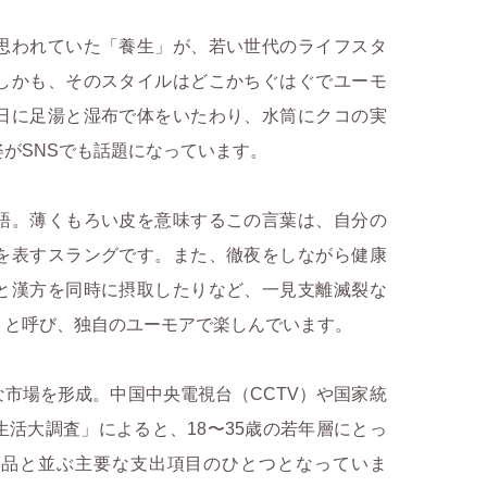
思われていた「養生」が、若い世代のライフスタ
しかも、そのスタイルはどこかちぐはぐでユーモ
日に足湯と湿布で体をいたわり、水筒にクコの実
がSNSでも話題になっています。
語。薄くもろい皮を意味するこの言葉は、自分の
を表すスラングです。また、徹夜をしながら健康
と漢方を同時に摂取したりなど、一見支離滅裂な
」と呼び、独自のユーモアで楽しんでいます。
市場を形成。中国中央電視台（CCTV）や国家統
活大調査」によると、18〜35歳の若年層にとっ
製品と並ぶ主要な支出項目のひとつとなっていま