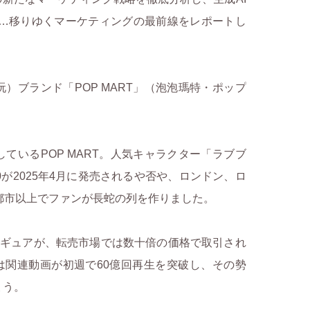
へ…移りゆくマーケティングの最前線をレポートし
ブランド「POP MART」（泡泡瑪特・ポップ
いるPOP MART。人気キャラクター「ラブブ
.0が2025年4月に発売されるや否や、ロンドン、ロ
都市以上でファンが長蛇の列を作りました。
フィギュアが、転売市場では数十倍の価格で取引され
では関連動画が初週で60億回再生を突破し、その勢
ょう。