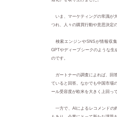
いま、マーケティングの常識が大
つれ、人々の購買行動や意思決定
検索エンジンやSNSが情報収
)
GPTやディープシークのような生成
のです。
ガートナーの調査によれば、回答
ていると回答。なかでも中国市場の
ール受容度が欧米を大きく上回っ
一方で、AIによるレコメンドの
もあり、企業にとって新たな課題を