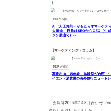
ト
PDFで閲覧
AI（人工知能）がもたらすマーケテ
大革命 勝負はSEOからGEO（生
ジン最適化）へ
【マーケティング・コラム】
PDFで閲覧
高級志向、若年化、体験型が台頭 
イエンド消費層の海外旅行ニュート
会報誌2025年7＆8月合併号（vo
適化）を取り上げました。