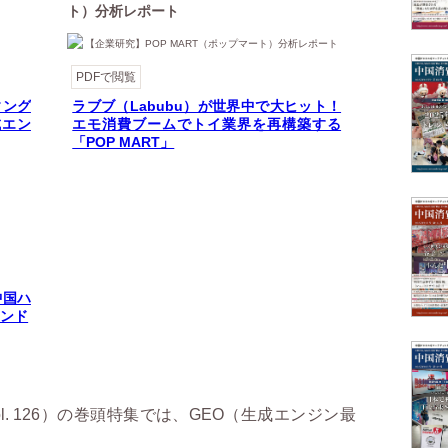
ト）分析レポート
PDFで閲覧
ィング
ラブブ（Labubu）が世界中で大ヒット！
成エン
エモ消費ブームでトイ業界を再構築する
「POP MART」
中国ハ
レンド
l. 126）の巻頭特集では、GEO（生成エンジン最