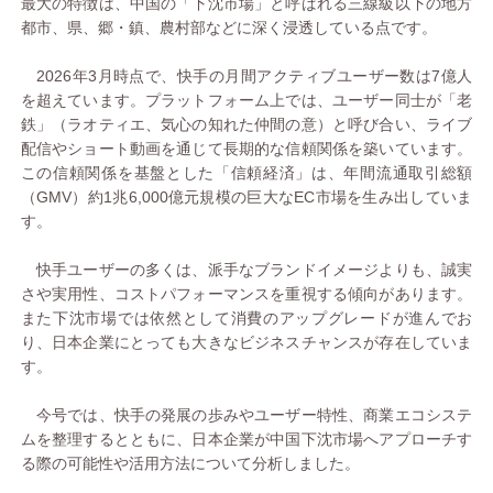
最大の特徴は、中国の「下沈市場」と呼ばれる三線級以下の地方
都市、県、郷・鎮、農村部などに深く浸透している点です。
2026年3月時点で、快手の月間アクティブユーザー数は7億人
を超えています。プラットフォーム上では、ユーザー同士が「老
鉄」（ラオティエ、気心の知れた仲間の意）と呼び合い、ライブ
配信やショート動画を通じて長期的な信頼関係を築いています。
この信頼関係を基盤とした「信頼経済」は、年間流通取引総額
（GMV）約1兆6,000億元規模の巨大なEC市場を生み出していま
す。
快手ユーザーの多くは、派手なブランドイメージよりも、誠実
さや実用性、コストパフォーマンスを重視する傾向があります。
また下沈市場では依然として消費のアップグレードが進んでお
り、日本企業にとっても大きなビジネスチャンスが存在していま
す。
今号では、快手の発展の歩みやユーザー特性、商業エコシステ
ムを整理するとともに、日本企業が中国下沈市場へアプローチす
る際の可能性や活用方法について分析しました。