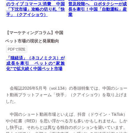
のライブコマース消費 中国
普及段階へ ロボタクシーが成
「下沈市場」攻略の切り札「快
長を牽引！中国「自動運転」産
手」（クアイショウ）
業
【マーケティングコラム】中国
ペット市場の現状と発展動向
PDFで閲覧
「猫経済」（ネコノミクス）が
成長を牽引 ペットの“家族
化”で拡大続く中国ペット市場
会報誌2026年5月号（vol.134）の巻頭特集では、中国のショー
ト動画プラットフォーム「快手」（クアイショウ）を取り上げま
した。
中国のショート動画市場といえば、抖音（ドウイン・TikTok）
や小紅書（RED）を思い浮かべる方も多いかもしれません。しか
し快手は、それらとは異なる独自のポジションを築いています。