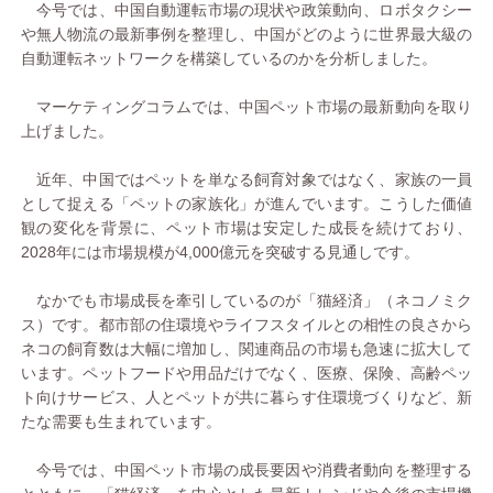
今号では、中国自動運転市場の現状や政策動向、ロボタクシー
や無人物流の最新事例を整理し、中国がどのように世界最大級の
自動運転ネットワークを構築しているのかを分析しました。
マーケティングコラムでは、中国ペット市場の最新動向を取り
上げました。
近年、中国ではペットを単なる飼育対象ではなく、家族の一員
として捉える「ペットの家族化」が進んでいます。こうした価値
観の変化を背景に、ペット市場は安定した成長を続けており、
2028年には市場規模が4,000億元を突破する見通しです。
なかでも市場成長を牽引しているのが「猫経済」（ネコノミク
ス）です。都市部の住環境やライフスタイルとの相性の良さから
ネコの飼育数は大幅に増加し、関連商品の市場も急速に拡大して
います。ペットフードや用品だけでなく、医療、保険、高齢ペッ
ト向けサービス、人とペットが共に暮らす住環境づくりなど、新
たな需要も生まれています。
今号では、中国ペット市場の成長要因や消費者動向を整理する