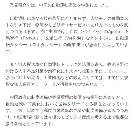
業界研究では、中国の自動運転産業を特集しました。
自動運転は単なる技術革新にとどまらず、人やモノの移動コス
トを引き下げ、物流やモビリティサービスのあり方そのものを変
えつつあります。特に中国では、百度（バイドゥ）のApollo、小
馬智行（Pony.ai）、文遠知行（WeRide）などを中心に、自動運
転タクシー（ロボタクシー）の商業運行が急速に拡大していま
す。
また無人配送車や自動運転トラックの活用も進み、物流分野に
おける人手不足対策や効率化にも大きな役割を果たしています。
さらに鉱山や港湾、工業団地などの限定エリアでは、すでに大規
模な無人運行ネットワークが構築されつつあります。
中国政府は制度整備や実証環境の整備を積極的に進めており、
自動運転の商業化において世界をリードする存在となっていま
す。一方、日本でも高度自動運転の実証や制度整備が進みつつあ
り、中国市場の動向は今後のモビリティ産業を考える上で重要な
参考事例となっています。