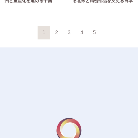
州と量産化を進める中国
る北米と精密部品を支える日本
1
2
3
4
5