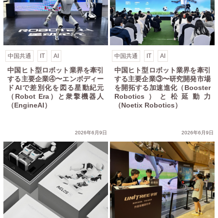
中国共通
IT
AI
中国共通
IT
AI
中国ヒト型ロボット業界を牽引
中国ヒト型ロボット業界を牽引
する主要企業③〜研究開発市場
する主要企業④〜エンボディー
を開拓する加速進化（Booster
ドAIで差別化を図る星動紀元
Robotics）と松延動力
（Robot Era）と衆擎機器人
（Noetix Robotics）
（EngineAI）
cs）と智元機器人（AgiBot）
2026年6月9日
2026年6月9日