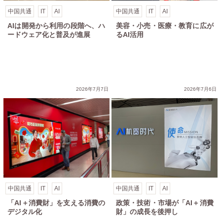
中国共通
IT
AI
中国共通
IT
AI
美容・小売・医療・教育に広が
AIは開発から利用の段階へ、ハ
るAI活用
ードウェア化と普及が進展
2026年7月7日
2026年7月6日
中国共通
IT
AI
中国共通
IT
AI
「AI＋消費財」を支える消費の
政策・技術・市場が「AI＋消費
デジタル化
財」の成長を後押し