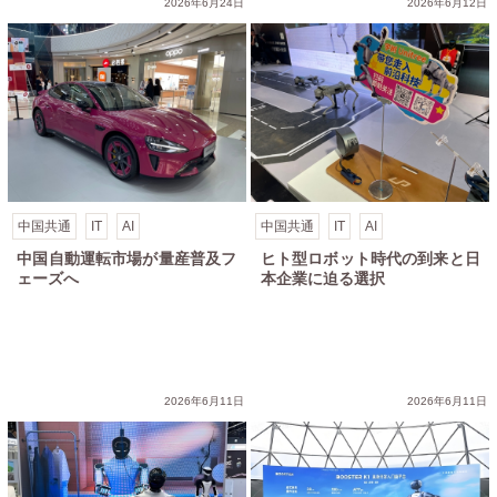
2026年6月24日
2026年6月12日
中国共通
IT
AI
中国共通
IT
AI
中国自動運転市場が量産普及フ
ヒト型ロボット時代の到来と日
ェーズへ
本企業に迫る選択
力（Noetix Robotics）
2026年6月11日
2026年6月11日