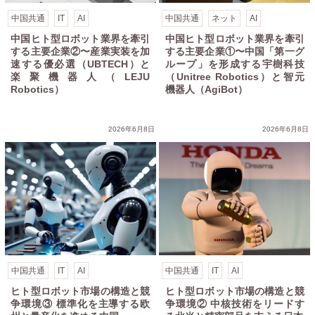
中国共通
IT
AI
中国共通
ネット
AI
中国ヒト型ロボット業界を牽引
中国ヒト型ロボット業界を牽引
する主要企業②〜産業実装を加
する主要企業①〜中国「第一グ
速する優必選（UBTECH）と
ループ」を形成する宇樹科技
楽聚機器人（LEJU
（Unitree Robotics）と智元
Robotics）
機器人（AgiBot）
支える日本
2026年6月8日
2026年6月8日
中国共通
IT
AI
中国共通
IT
AI
ヒト型ロボット市場の構造と競
ヒト型ロボット市場の構造と競
争環境③ 標準化を主導する欧
争環境② 中核技術をリードす