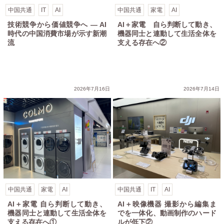
中国共通
IT
AI
中国共通
家電
AI
技術競争から価値競争へ ― AI
AI＋家電 自ら判断して動き、
時代の中国消費市場が示す新潮
機器同士と連動して生活全体を
流
支える存在へ②
2026年7月16日
2026年7月14日
中国共通
家電
AI
中国共通
IT
AI
AI＋家電 自ら判断して動き、
AI＋映像機器 撮影から編集ま
機器同士と連動して生活全体を
でを一体化、動画制作のハード
支える存在へ①
ルが低下②