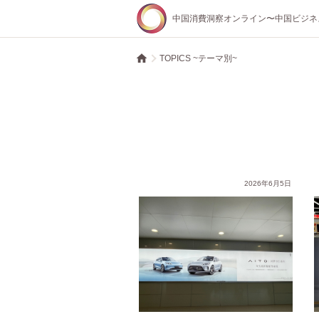
中国消費洞察オンライン〜中国ビジネ
TOPICS ~テーマ別~
へ進化
開状況⑥〜家庭サービス 大きな可能性を持つ一方、課題も多い領域
応用領域・シーン別に見るヒト型ロボットの展開状況⑤〜教育・研究 人材育成と
2026年6月5日