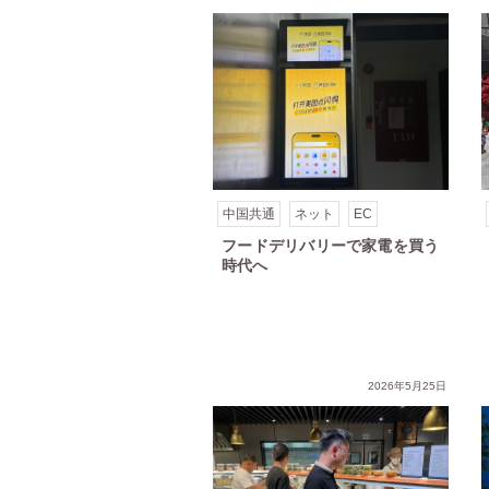
中国共通
ネット
EC
フードデリバリーで家電を買う
時代へ
ンド⑲〜仕組みで勝つ地場ブランド
下沈市場トレンド⑱〜現地化を進める外来ブランド
下
2026年5月25日