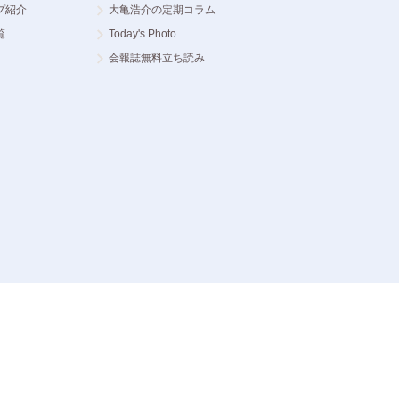
プ紹介
大亀浩介の定期コラム
覧
Today's Photo
会報誌無料立ち読み
ght © CastGlobal Consulting Co., Ltd. All Rights Reserved.