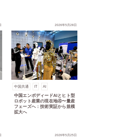
日
2026年5月28日
中国共通
IT
AI
中国エンボディードAIとヒト型
ロボット産業の現在地④〜量産
フェーズへ：技術実証から規模
拡大へ
日
2026年5月25日