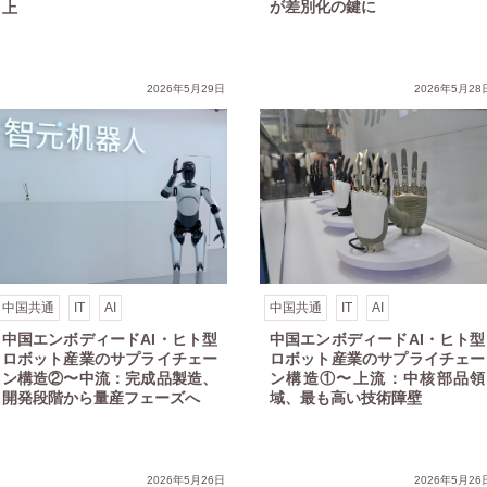
が差別化の鍵に
上
領域、最も高い技術障壁
ト型ロボット産業の現在地④〜量産フェーズへ：技術実証から規模拡大へ
2026年5月29日
2026年5月28
中国共通
IT
AI
中国共通
IT
AI
中国エンボディードAI・ヒト型
中国エンボディードAI・ヒト型
ロボット産業のサプライチェー
ロボット産業のサプライチェー
ン構造②〜中流：完成品製造、
ン構造①〜上流：中核部品領
開発段階から量産フェーズへ
域、最も高い技術障壁
地方までの一体推進
Iとヒト型ロボット産業の現在地①〜産業全体の概況と成長ステージ
2026年5月26日
2026年5月26