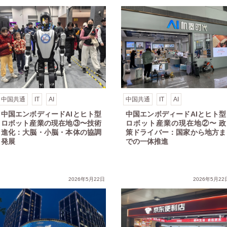
中国共通
IT
AI
中国共通
IT
AI
中国エンボディードAIとヒト型
中国エンボディードAIとヒト型
ロボット産業の現在地③〜技術
ロボット産業の現在地②〜 政
進化：大脳・小脳・本体の協調
策ドライバー：国家から地方ま
発展
での一体推進
沈市場トレンド⑰〜オンラインが消費の主役へ
2026年5月22日
2026年5月22