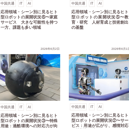
中国共通
IT
AI
中国共通
IT
AI
応用領域・シーン別に見るヒト
応用領域・シーン別に見るヒト
型ロボットの展開状況⑥〜家庭
型ロボットの展開状況⑤〜教
サービス 大きな可能性を持つ
育・研究 人材育成と技術創出
一方、課題も多い領域
の基盤
情対応が差別化の鍵に
るヒト型ロボットの展開状況①~工業:柔軟な生産体制が競争力の軸に
2026年6月2日
2026年6月1
中国共通
IT
AI
中国共通
IT
AI
応用領域・シーン別に見るヒト
応用領域・シーン別に見るヒト
型ロボットの展開状況②〜サー
型ロボットの展開状況③〜特殊
ビス：用途が広がり、感情対応
用途：過酷環境への対応力が向