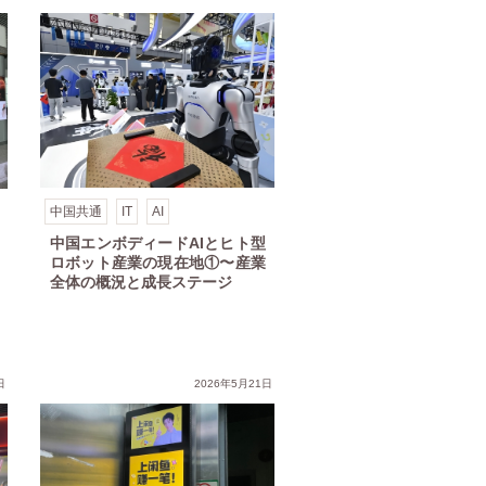
中国共通
IT
AI
中国エンボディードAIとヒト型
ロボット産業の現在地①〜産業
全体の概況と成長ステージ
日
2026年5月21日