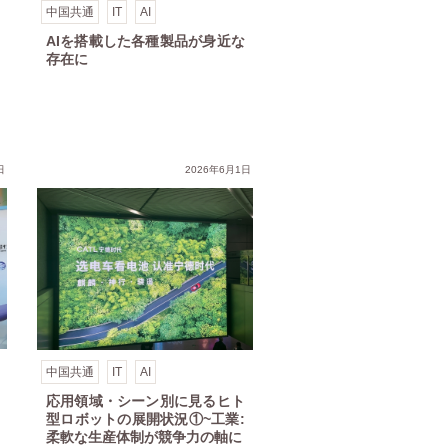
中国共通
IT
AI
AIを搭載した各種製品が身近な
存在に
日
2026年6月1日
中国共通
IT
AI
応用領域・シーン別に見るヒト
型ロボットの展開状況①~工業:
柔軟な生産体制が競争力の軸に