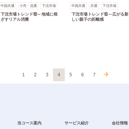
中国共通
小売・流通
下沈市場
中国共通
共通
下沈市場
下沈市場トレンド⑯～地域に根
下沈市場トレンド⑮～広がる新
ざすリアル消費
しい親子の距離感
1
2
3
4
5
6
7
当コース案内
サービス紹介
会社情報