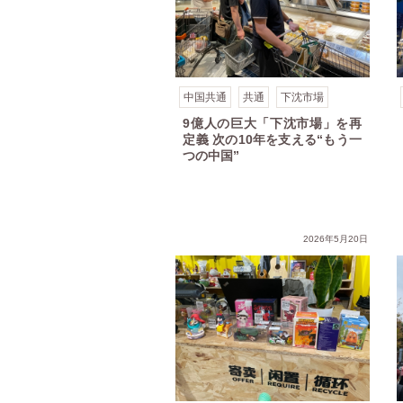
中国共通
共通
下沈市場
9億人の巨大「下沈市場」を再
定義 次の10年を支える“もう一
つの中国”
レンド⑯～地域に根ざすリアル消費
下沈市場トレンド⑮～広がる新しい親子の距離感
下沈
2026年5月20日