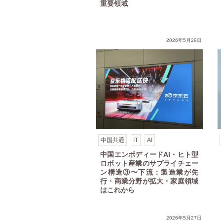
重要領域
大・家庭領域はこれから
サプライチェーン構造②〜中流：完成品製造、開発段階から量産フェーズへ
中国エンボディードAI・ヒト型ロボット産業のサプライチェーン構造①〜上流：中核部品
中国エンボディードAIとヒ
2026年5月29日
中国共通
IT
AI
中国エンボディードAI・ヒト型
ロボット産業のサプライチェー
ン構造③〜下流：製造業が先
行・商業分野が拡大・家庭領域
はこれから
ット産業の現在地③〜技術進化：大脳・小脳・本体の協調発展
中国エンボディードAIとヒト型ロボット産業の現在地②〜 政策ドライバー：国家から
中国エンボディードA
2026年5月27日