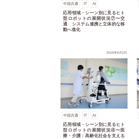
中国共通
IT
AI
応用領域・シーン別に見るヒト
型ロボットの展開状況⑦〜交
通 システム連携と立体的な移
動へ進化
要領域
ボットの展開状況③〜特殊用途：過酷環境への対応力が向上
応用領域・シーン別に見るヒト型ロボットの展開状況②〜サービス：用途が広がり、感
応用領域・シーン別に見
2026年6月2日
中国共通
IT
AI
応用領域・シーン別に見るヒト
型ロボットの展開状況④〜医
療・介護：高齢化社会を支える