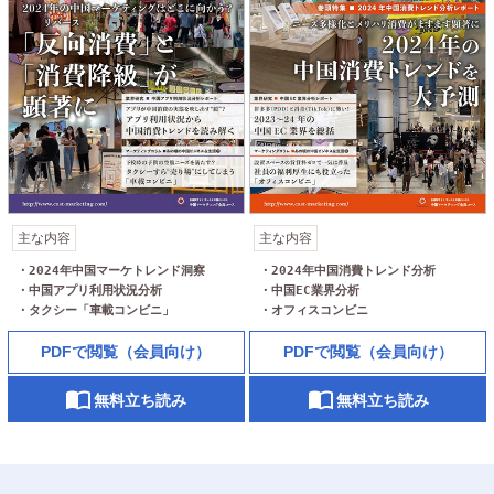
主な内容
主な内容
・2024年中国マーケトレンド洞察

・2024年中国消費トレンド分析

・中国アプリ利用状況分析

・中国EC業界分析

・タクシー「車載コンビニ」
PDFで閲覧（会員向け）
PDFで閲覧（会員向け）
無料立ち読み
無料立ち読み