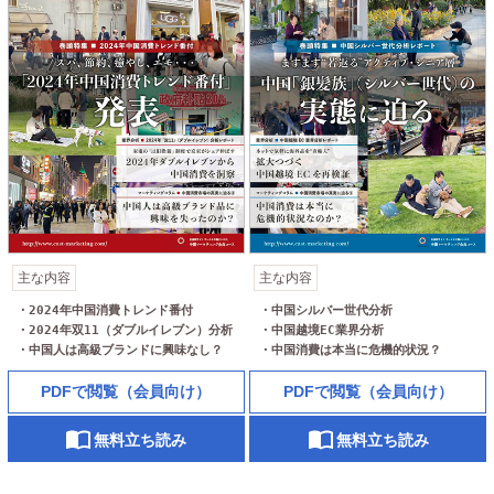
主な内容
主な内容
・2024年中国消費トレンド番付

・中国シルバー世代分析

・2024年双11（ダブルイレブン）分析

・中国越境EC業界分析

・中国人は高級ブランドに興味なし？
・中国消費は本当に危機的状況？
PDFで閲覧（会員向け）
PDFで閲覧（会員向け）
無料立ち読み
無料立ち読み